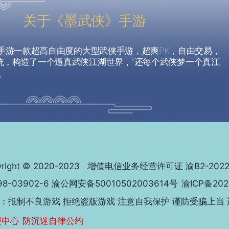
关于《墨武侠》手游
游一款超高自由度的大型武侠手游，超爽PK，自由交易，
统，构造了一个逼真武侠江湖世界，“还每个武侠梦一个真江
。
t © 2020-2023 增值电信业务经营许可证 渝B2-2022
8-03902-6
渝公网安备50010502003614号
渝ICP备202
：抵制不良游戏 拒绝盗版游戏 注意自我保护 谨防受骗上当
报中心
防沉迷自律公约