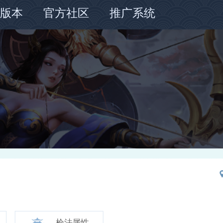
版本
官方社区
推广系统
宝炼章
抖音
迹探秘
快手
妖现世
Taptap
仪剑宗
好游快爆
微信公众号
枪法属性