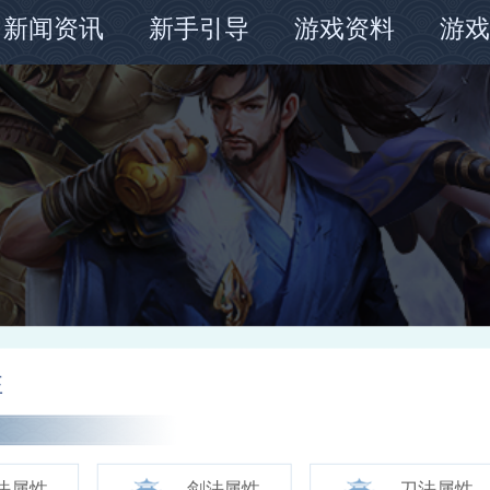
新闻资讯
新手引导
游戏资料
游戏
官方公告
江湖往事
游戏指南
墨
更新维护
初入江湖
装备详情
遗
高手进阶
套装说明
锁
武学说明
两
武学属性
门派说明
地图怪物
性
副本介绍
活动副本
法属性
剑法属性
刀法属性