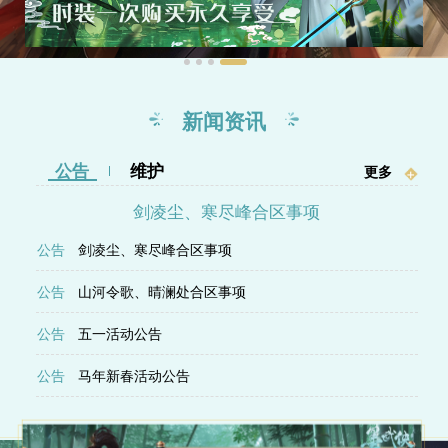
新闻资讯
公告
维护
更多
+
剑凌尘、寒尽峰合区事项
公告
剑凌尘、寒尽峰合区事项
公告
山河令歌、晴澜处合区事项
公告
五一活动公告
公告
马年新春活动公告