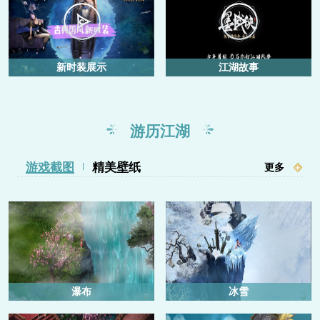
新时装展示
江湖故事
游历江湖
游戏截图
精美壁纸
+
更多
瀑布
冰雪