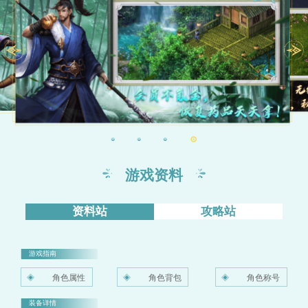
适龄提示
1.本游戏是一款角色扮演类游
戏，适用于满16周岁及以上用
户，建议未成年人在家长监护下
使用游戏产品。
2.本游戏通过游戏环境内的交
游戏资料
互，打怪通关等玩法推进剧情。
游戏中有基于文字的陌生人社交
资料站
攻略站
系统
3.本游戏采取用户实名认证系
游戏指南
统，未满18周岁的用户不能付
角色属性
角色背包
角色称号
费，不可进行游戏。
常
4.本游戏以架空世界为主题，游
装备详情