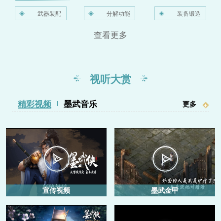
常
戏有策略的搭配玩法，需要玩家
武器装配
分解功能
装备锻造
常
自行搭配不同的装备互相配合和
查看更多
切磋，有助于培养玩家思维逻辑
常
能力。
视听大赏
精彩视频
墨武音乐
更多
+
宣传视频
墨武金甲